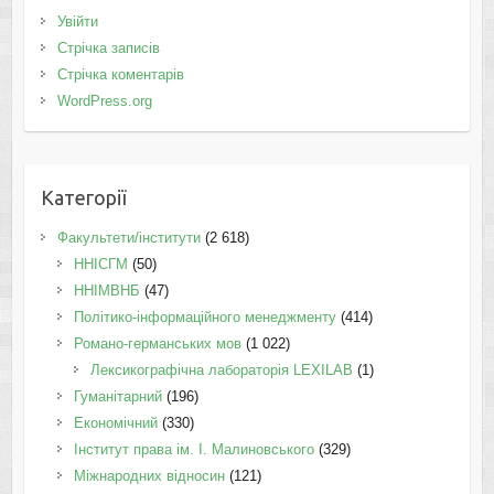
Увійти
Стрічка записів
Стрічка коментарів
WordPress.org
Категорії
Факультети/інститути
(2 618)
ННІСГМ
(50)
ННІМВНБ
(47)
Політико-інформаційного менеджменту
(414)
Романо-германських мов
(1 022)
Лексикографічна лабораторія LEXILAB
(1)
Гуманітарний
(196)
Економічний
(330)
Інститут права ім. І. Малиновського
(329)
Міжнародних відносин
(121)