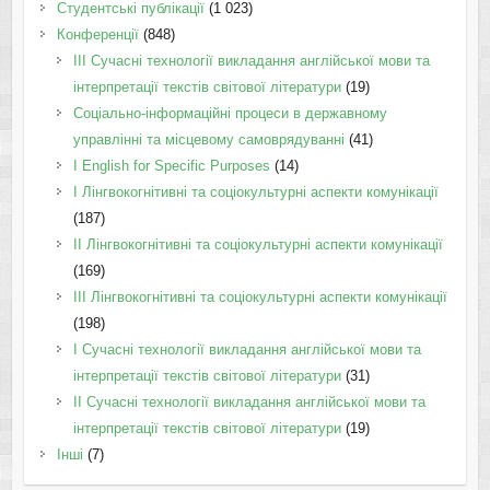
Студентські публікації
(1 023)
Конференції
(848)
III Сучасні технології викладання англійської мови та
інтерпретації текстів світової літератури
(19)
Соціально-інформаційні процеси в державному
управлінні та місцевому самоврядуванні
(41)
І English for Specific Purposes
(14)
I Лінгвокогнітивні та соціокультурні аспекти комунікації
(187)
IІ Лінгвокогнітивні та соціокультурні аспекти комунікації
(169)
IІI Лінгвокогнітивні та соціокультурні аспекти комунікації
(198)
I Cучасні технології викладання англійської мови та
інтерпретації текстів світової літератури
(31)
II Cучасні технології викладання англійської мови та
інтерпретації текстів світової літератури
(19)
Інші
(7)