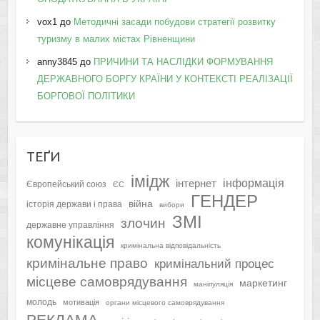
vox1
до
Методичні засади побудови стратегії розвитку
туризму в малих містах Рівненщини
anny3845
до
ПРИЧИНИ ТА НАСЛІДКИ ФОРМУВАННЯ
ДЕРЖАВНОГО БОРГУ КРАЇНИ У КОНТЕКСТІ РЕАЛІЗАЦІЇ
БОРГОВОЇ ПОЛІТИКИ
ТЕҐИ
імідж
інформація
інтернет
Європейський союз
ЄС
ГЕНДЕР
війна
історія держави і права
вибори
ЗМІ
злочин
державне управління
комунікація
кримінальна відповідальність
кримінальне право
кримінальний процес
місцеве самоврядування
маркетинг
маніпуляція
молодь
мотивація
органи місцевого самоврядування
РЕКЛАМА