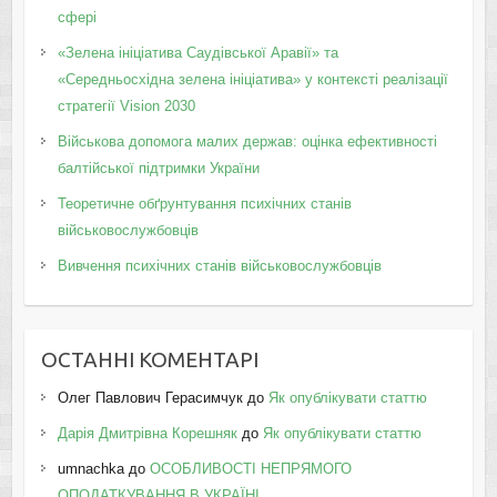
сфері
«Зелена ініціатива Саудівської Аравії» та
«Середньосхідна зелена ініціатива» у контексті реалізації
стратегії Vision 2030
Військова допомога малих держав: оцінка ефективності
балтійської підтримки України
Теоретичне обґрунтування психічних станів
військовослужбовців
Вивчення психічних станів військовослужбовців
ОСТАННІ КОМЕНТАРІ
Олег Павлович Герасимчук
до
Як опублікувати статтю
Дарія Дмитрівна Корешняк
до
Як опублікувати статтю
umnachka
до
ОСОБЛИВОСТІ НЕПРЯМОГО
ОПОДАТКУВАННЯ В УКРАЇНІ