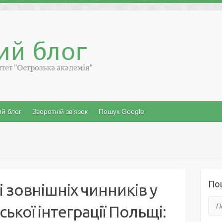
й блог
Зворотній зв’язок
Пошук Google
По
і зовнішніх чинників у
Пош
ької інтеграції Польщі: