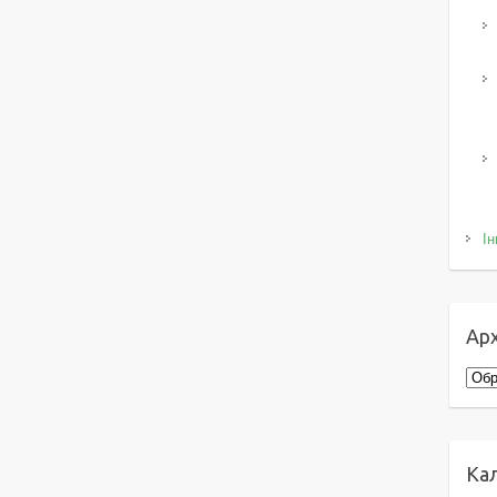
Ін
Арх
Архі
Ка