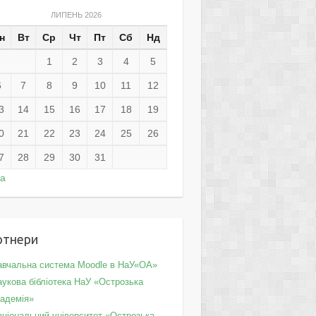
ЛИПЕНЬ 2026
н
Вт
Ср
Чт
Пт
Сб
Нд
1
2
3
4
5
6
7
8
9
10
11
12
3
14
15
16
17
18
19
0
21
22
23
24
25
26
7
28
29
30
31
ра
ртнери
авчальна система Moodle в НаУ«ОА»
укова бібліотека НаУ «Острозька
кадемія»
аціональний університет «Острозька