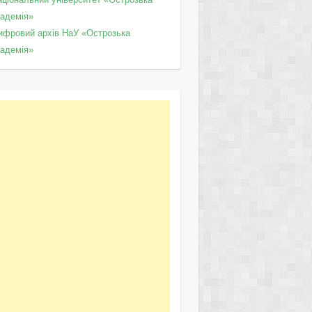
кадемія»
ифровий архів НаУ «Острозька
кадемія»