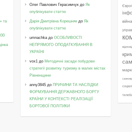
Олег Павлович Герасимчук
до
Як
Європ
опублікувати статтю
інф
» та
Дарія Дмитрівна Корешняк
до
Як
війн
у
опублікувати статтю
управ
030
ко
umnachka
до
ОСОБЛИВОСТІ
цінка
НЕПРЯМОГО ОПОДАТКУВАННЯ В
відпов
УКРАЇНІ
кри
сам
vox1
до
Методичні засади побудови
стратегії розвитку туризму в малих містах
марк
Рівненщини
самов
anny3845
до
ПРИЧИНИ ТА НАСЛІДКИ
соціал
ФОРМУВАННЯ ДЕРЖАВНОГО БОРГУ
телеб
КРАЇНИ У КОНТЕКСТІ РЕАЛІЗАЦІЇ
БОРГОВОЇ ПОЛІТИКИ