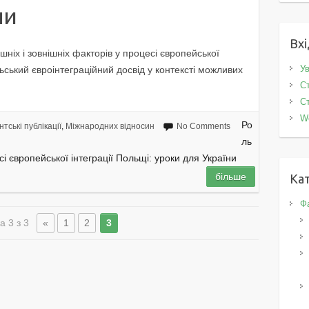
ни
Вхі
ішніх і зовнішніх факторів у процесі європейської
Ув
льський євроінтеграційний досвід у контексті можливих
Ст
Ст
W
Ро
тські публікації
,
Міжнародних відносин
No Comments
ль
есі європейської інтеграції Польщі: уроки для України
більше
Кат
Фа
а 3 з 3
«
1
2
3