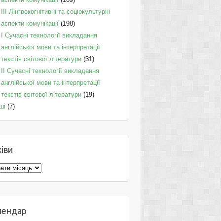
IІI Лінгвокогнітивні та соціокультурні
аспекти комунікації
(198)
I Cучасні технології викладання
англійської мови та інтерпретації
текстів світової літератури
(31)
II Cучасні технології викладання
англійської мови та інтерпретації
текстів світової літератури
(19)
ші
(7)
іви
ви
лендар