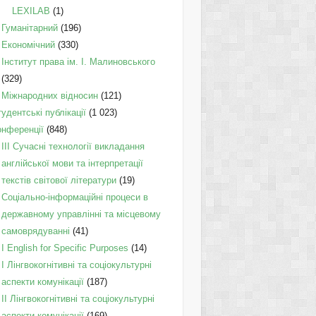
LEXILAB
(1)
Гуманітарний
(196)
Економічний
(330)
Інститут права ім. І. Малиновського
(329)
Міжнародних відносин
(121)
удентські публікації
(1 023)
онференції
(848)
III Сучасні технології викладання
англійської мови та інтерпретації
текстів світової літератури
(19)
Соціально-інформаційні процеси в
державному управлінні та місцевому
самоврядуванні
(41)
І English for Specific Purposes
(14)
I Лінгвокогнітивні та соціокультурні
аспекти комунікації
(187)
IІ Лінгвокогнітивні та соціокультурні
аспекти комунікації
(169)