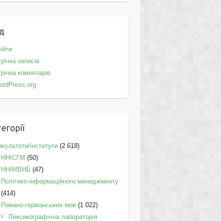
д
ійти
річка записів
річка коментарів
ordPress.org
егорії
культети/інститути
(2 618)
ННІСГМ
(50)
ННІМВНБ
(47)
Політико-інформаційного менеджменту
(414)
Романо-германських мов
(1 022)
Лексикографічна лабораторія