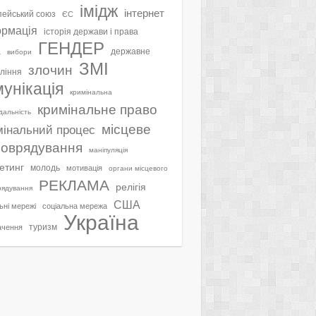
імідж
інтернет
ейський союз
ЄС
ормація
історія держави і права
ГЕНДЕР
а
державне
вибори
ЗМІ
злочин
ління
мунікація
кримінальна
кримінальне право
ідальність
місцеве
мінальний процес
оврядування
маніпуляція
етинг
молодь
мотивація
органи місцевого
РЕКЛАМА
релігія
рядування
США
ьні мережі
соціальна мережа
Україна
туризм
ачення