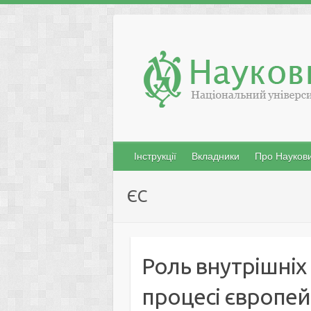
Skip
to
content
Інструкції
Вкладники
Про Наукови
ЄС
Роль внутрішніх 
процесі європейс