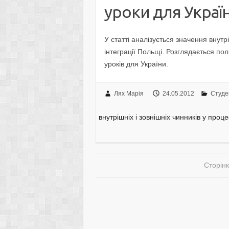
уроки для Украї
У статті аналізується значення внутр
інтеграції Польщі. Розглядається по
уроків для України.
Лях Марія
24.05.2012
Студен
внутрішніх і зовнішніх чинників у проц
Сторінк