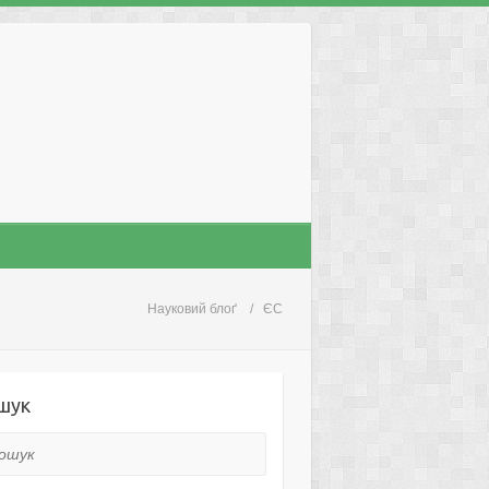
Науковий блоґ
ЄС
шук
ук