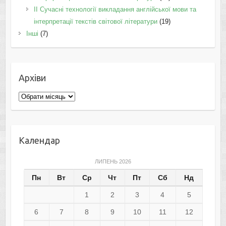
II Cучасні технології викладання англійської мови та
інтерпретації текстів світової літератури
(19)
Інші
(7)
Архіви
Архіви
Календар
ЛИПЕНЬ 2026
Пн
Вт
Ср
Чт
Пт
Сб
Нд
1
2
3
4
5
6
7
8
9
10
11
12