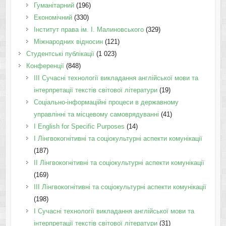
Гуманітарний
(196)
Економічний
(330)
Інститут права ім. І. Малиновського
(329)
Міжнародних відносин
(121)
Студентські публікації
(1 023)
Конференції
(848)
III Сучасні технології викладання англійської мови та
інтерпретації текстів світової літератури
(19)
Соціально-інформаційні процеси в державному
управлінні та місцевому самоврядуванні
(41)
І English for Specific Purposes
(14)
I Лінгвокогнітивні та соціокультурні аспекти комунікації
(187)
IІ Лінгвокогнітивні та соціокультурні аспекти комунікації
(169)
IІI Лінгвокогнітивні та соціокультурні аспекти комунікації
(198)
I Cучасні технології викладання англійської мови та
інтерпретації текстів світової літератури
(31)