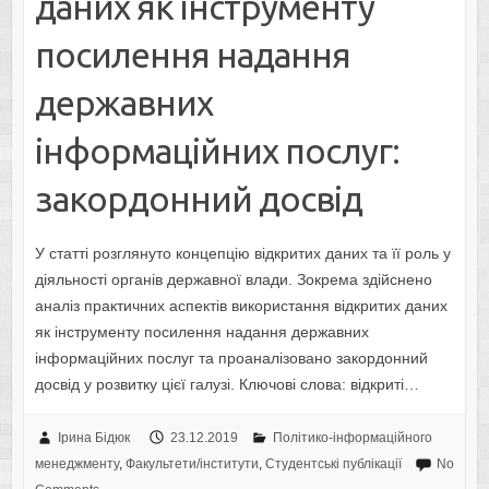
даних як інструменту
посилення надання
державних
інформаційних послуг:
закордонний досвід
У статті розглянуто концепцію відкритих даних та її роль у
діяльності органів державної влади. Зокрема здійснено
аналіз практичних аспектів використання відкритих даних
як інструменту посилення надання державних
інформаційних послуг та проаналізовано закордонний
досвід у розвитку цієї галузі. Ключові слова: відкриті…
Ірина Бідюк
23.12.2019
Політико-інформаційного
менеджменту
,
Факультети/інститути
,
Студентські публікації
No