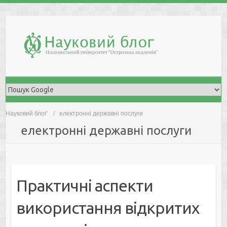
Skip
to
content
Науковий блоґ
електронні державні послуги
електронні державні послуги
Практичні аспекти
використання відкритих