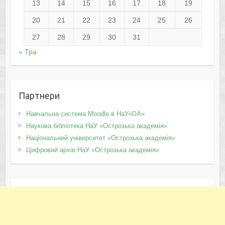
13
14
15
16
17
18
19
20
21
22
23
24
25
26
27
28
29
30
31
« Тра
Партнери
Навчальна система Moodle в НаУ«ОА»
Наукова бібліотека НаУ «Острозька академія»
Національний університет «Острозька академія»
Цифровий архів НаУ «Острозька академія»