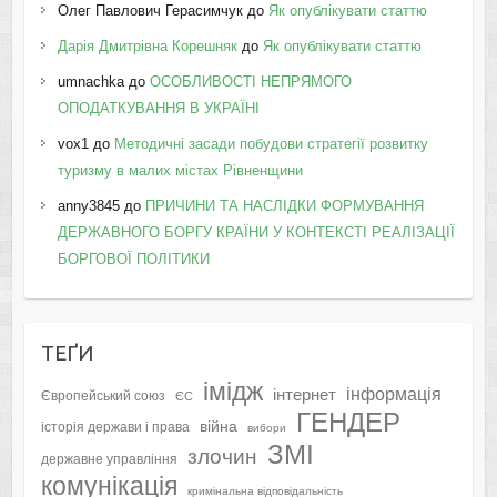
Олег Павлович Герасимчук
до
Як опублікувати статтю
Дарія Дмитрівна Корешняк
до
Як опублікувати статтю
umnachka
до
ОСОБЛИВОСТІ НЕПРЯМОГО
ОПОДАТКУВАННЯ В УКРАЇНІ
vox1
до
Методичні засади побудови стратегії розвитку
туризму в малих містах Рівненщини
anny3845
до
ПРИЧИНИ ТА НАСЛІДКИ ФОРМУВАННЯ
ДЕРЖАВНОГО БОРГУ КРАЇНИ У КОНТЕКСТІ РЕАЛІЗАЦІЇ
БОРГОВОЇ ПОЛІТИКИ
ТЕҐИ
імідж
інформація
інтернет
Європейський союз
ЄС
ГЕНДЕР
війна
історія держави і права
вибори
ЗМІ
злочин
державне управління
комунікація
кримінальна відповідальність