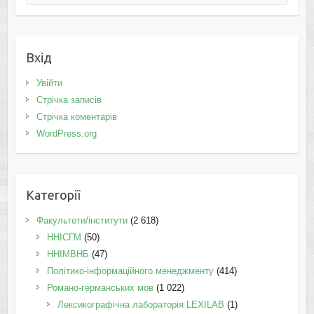
Вхід
Увійти
Стрічка записів
Стрічка коментарів
WordPress.org
Категорії
Факультети/інститути
(2 618)
ННІСГМ
(50)
ННІМВНБ
(47)
Політико-інформаційного менеджменту
(414)
Романо-германських мов
(1 022)
Лексикографічна лабораторія LEXILAB
(1)