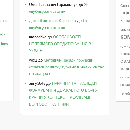
Олег Павлович Герасимчук
до
Як
Європ
опублікувати статтю
інф
» та
Дарія Дмитрівна Корешняк
до
Як
війн
у
опублікувати статтю
управ
030
ко
umnachka
до
ОСОБЛИВОСТІ
цінка
НЕПРЯМОГО ОПОДАТКУВАННЯ В
відпов
УКРАЇНІ
кри
сам
vox1
до
Методичні засади побудови
стратегії розвитку туризму в малих містах
марк
Рівненщини
самов
anny3845
до
ПРИЧИНИ ТА НАСЛІДКИ
соціал
ФОРМУВАННЯ ДЕРЖАВНОГО БОРГУ
телеб
КРАЇНИ У КОНТЕКСТІ РЕАЛІЗАЦІЇ
БОРГОВОЇ ПОЛІТИКИ