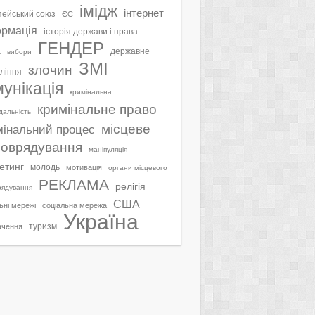
імідж
інтернет
ейський союз
ЄС
ормація
історія держави і права
ГЕНДЕР
а
державне
вибори
ЗМІ
злочин
ління
мунікація
кримінальна
кримінальне право
ідальність
місцеве
мінальний процес
оврядування
маніпуляція
етинг
молодь
мотивація
органи місцевого
РЕКЛАМА
релігія
рядування
США
ьні мережі
соціальна мережа
Україна
туризм
ачення