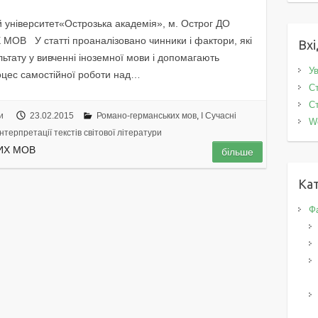
й університет«Острозька академія», м. Острог ДО
 У статті проаналізовано чинники і фактори, які
Вхі
ьтату у вивченні іноземної мови і допомагають
Ув
оцес самостійної роботи над…
Ст
Ст
и
23.02.2015
Романо-германських мов
,
I Cучасні
W
нтерпретації текстів світової літератури
ИХ МОВ
більше
Кат
Фа