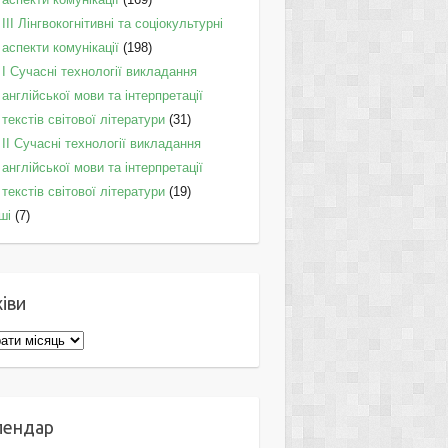
IІI Лінгвокогнітивні та соціокультурні
аспекти комунікації
(198)
I Cучасні технології викладання
англійської мови та інтерпретації
текстів світової літератури
(31)
II Cучасні технології викладання
англійської мови та інтерпретації
текстів світової літератури
(19)
ші
(7)
іви
ви
лендар