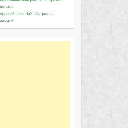
кадемія»
ифровий архів НаУ «Острозька
кадемія»