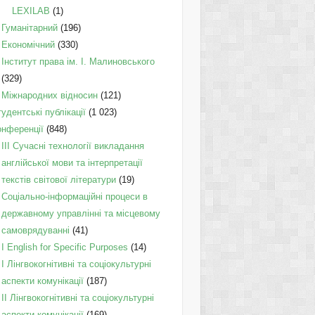
LEXILAB
(1)
Гуманітарний
(196)
Економічний
(330)
Інститут права ім. І. Малиновського
(329)
Міжнародних відносин
(121)
удентські публікації
(1 023)
онференції
(848)
III Сучасні технології викладання
англійської мови та інтерпретації
текстів світової літератури
(19)
Соціально-інформаційні процеси в
державному управлінні та місцевому
самоврядуванні
(41)
І English for Specific Purposes
(14)
I Лінгвокогнітивні та соціокультурні
аспекти комунікації
(187)
IІ Лінгвокогнітивні та соціокультурні
аспекти комунікації
(169)