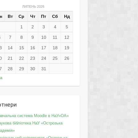
ЛИПЕНЬ 2026
н
Вт
Ср
Чт
Пт
Сб
Нд
1
2
3
4
5
6
7
8
9
10
11
12
3
14
15
16
17
18
19
0
21
22
23
24
25
26
7
28
29
30
31
ра
ртнери
авчальна система Moodle в НаУ«ОА»
укова бібліотека НаУ «Острозька
кадемія»
аціональний університет «Острозька