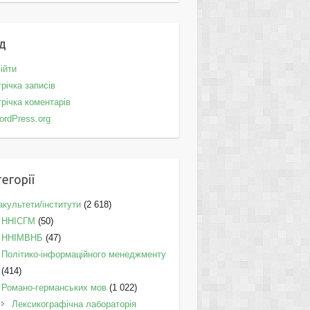
д
ійти
річка записів
річка коментарів
ordPress.org
егорії
культети/інститути
(2 618)
ННІСГМ
(50)
ННІМВНБ
(47)
Політико-інформаційного менеджменту
(414)
Романо-германських мов
(1 022)
Лексикографічна лабораторія