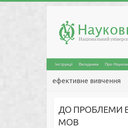
Skip
to
content
Інструкції
Вкладники
Про Наукови
ефективне вивчення
ДО ПРОБЛЕМИ 
МОВ