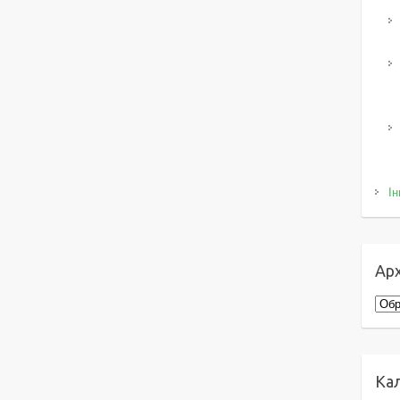
Ін
Арх
Архі
Ка