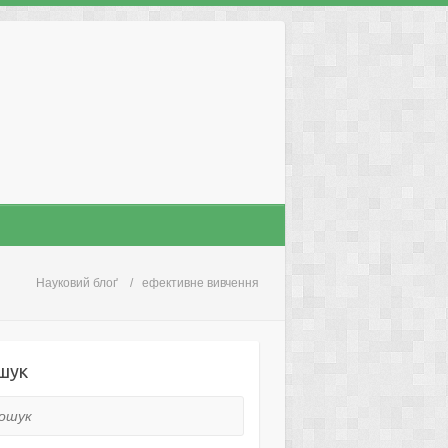
Науковий блоґ
ефективне вивчення
шук
ук