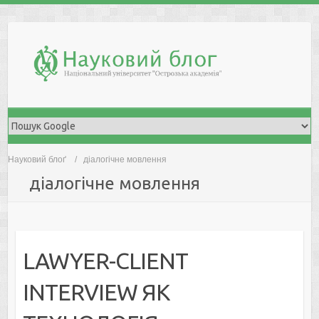
Skip
to
content
Науковий блоґ
діалогічне мовлення
діалогічне мовлення
LAWYER-CLIENT
INTERVIEW ЯК