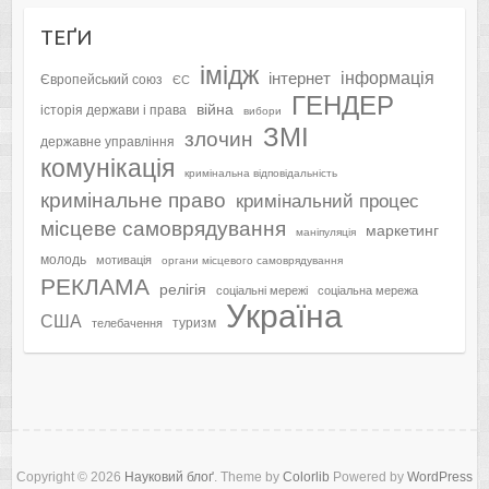
ТЕҐИ
імідж
інформація
інтернет
Європейський союз
ЄС
ГЕНДЕР
війна
історія держави і права
вибори
ЗМІ
злочин
державне управління
комунікація
кримінальна відповідальність
кримінальне право
кримінальний процес
місцеве самоврядування
маркетинг
маніпуляція
молодь
мотивація
органи місцевого самоврядування
РЕКЛАМА
релігія
соціальні мережі
соціальна мережа
Україна
США
туризм
телебачення
Copyright © 2026
Науковий блоґ
. Theme by
Colorlib
Powered by
WordPress