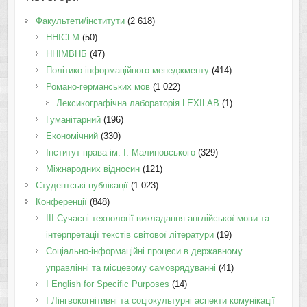
Факультети/інститути
(2 618)
ННІСГМ
(50)
ННІМВНБ
(47)
Політико-інформаційного менеджменту
(414)
Романо-германських мов
(1 022)
Лексикографічна лабораторія LEXILAB
(1)
Гуманітарний
(196)
Економічний
(330)
Інститут права ім. І. Малиновського
(329)
Міжнародних відносин
(121)
Студентські публікації
(1 023)
Конференції
(848)
III Сучасні технології викладання англійської мови та
інтерпретації текстів світової літератури
(19)
Соціально-інформаційні процеси в державному
управлінні та місцевому самоврядуванні
(41)
І English for Specific Purposes
(14)
I Лінгвокогнітивні та соціокультурні аспекти комунікації