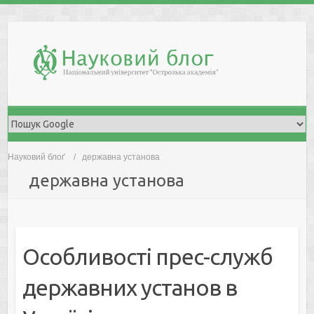
Skip
to
content
Науковий блоґ
державна установа
державна установа
Особливості прес-служб
державних установ в