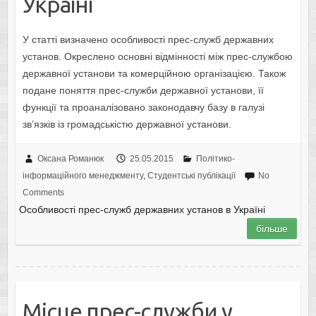
Україні
У статті визначено особливості прес-служб державних
установ. Окреслено основні відмінності між прес-службою
державної установи та комерційною організацією. Також
подане поняття прес-служби державної установи, її
функції та проаналізовано законодавчу базу в галузі
зв’язків із громадськістю державної установи.
Оксана Романюк
25.05.2015
Політико-
інформаційного менеджменту
,
Студентські публікації
No
Comments
Особливості прес-служб державних установ в Україні
більше
Місце прес-служби у