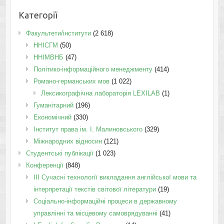
Категорії
Факультети/інститути
(2 618)
ННІСГМ
(50)
ННІМВНБ
(47)
Політико-інформаційного менеджменту
(414)
Романо-германських мов
(1 022)
Лексикографічна лабораторія LEXILAB
(1)
Гуманітарний
(196)
Економічний
(330)
Інститут права ім. І. Малиновського
(329)
Міжнародних відносин
(121)
Студентські публікації
(1 023)
Конференції
(848)
III Сучасні технології викладання англійської мови та
інтерпретації текстів світової літератури
(19)
Соціально-інформаційні процеси в державному
управлінні та місцевому самоврядуванні
(41)