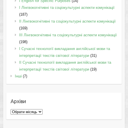
І English for Specific Purposes
(14)
I Лінгвокогнітивні та соціокультурні аспекти комунікації
(187)
IІ Лінгвокогнітивні та соціокультурні аспекти комунікації
(169)
IІI Лінгвокогнітивні та соціокультурні аспекти комунікації
(198)
I Cучасні технології викладання англійської мови та
інтерпретації текстів світової літератури
(31)
II Cучасні технології викладання англійської мови та
інтерпретації текстів світової літератури
(19)
Інші
(7)
Архіви
Архіви