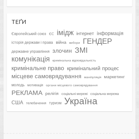
ТЕҐИ
імідж
інформація
інтернет
Європейський союз
ЄС
ГЕНДЕР
війна
історія держави і права
вибори
ЗМІ
злочин
державне управління
комунікація
кримінальна відповідальність
кримінальне право
кримінальний процес
місцеве самоврядування
маркетинг
маніпуляція
молодь
мотивація
органи місцевого самоврядування
РЕКЛАМА
релігія
соціальні мережі
соціальна мережа
Україна
США
туризм
телебачення