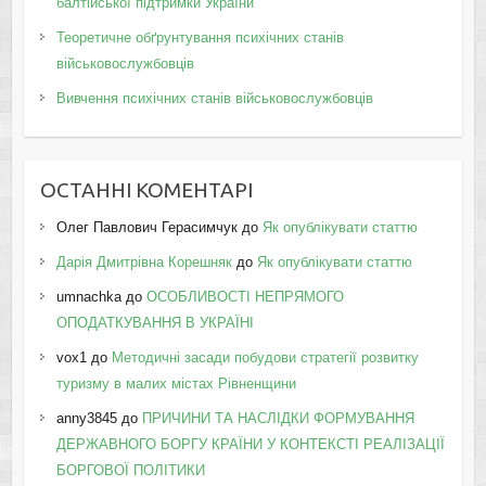
балтійської підтримки України
Теоретичне обґрунтування психічних станів
військовослужбовців
Вивчення психічних станів військовослужбовців
ОСТАННІ КОМЕНТАРІ
Олег Павлович Герасимчук
до
Як опублікувати статтю
Дарія Дмитрівна Корешняк
до
Як опублікувати статтю
umnachka
до
ОСОБЛИВОСТІ НЕПРЯМОГО
ОПОДАТКУВАННЯ В УКРАЇНІ
vox1
до
Методичні засади побудови стратегії розвитку
туризму в малих містах Рівненщини
anny3845
до
ПРИЧИНИ ТА НАСЛІДКИ ФОРМУВАННЯ
ДЕРЖАВНОГО БОРГУ КРАЇНИ У КОНТЕКСТІ РЕАЛІЗАЦІЇ
БОРГОВОЇ ПОЛІТИКИ