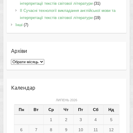
інтерпретації текстів світової літератури
(31)
II Cучасні технології викладання англійської мови та
інтерпретації текстів світової літератури
(19)
Інші
(7)
Архіви
Архіви
Календар
ЛИПЕНЬ 2026
Пн
Вт
Ср
Чт
Пт
Сб
Нд
1
2
3
4
5
6
7
8
9
10
11
12