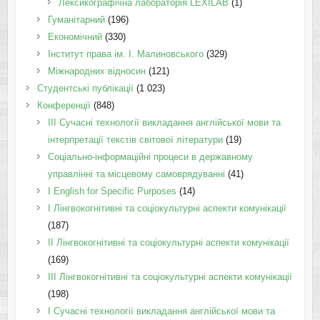
Лексикографічна лабораторія LEXILAB
(1)
Гуманітарний
(196)
Економічний
(330)
Інститут права ім. І. Малиновського
(329)
Міжнародних відносин
(121)
Студентські публікації
(1 023)
Конференції
(848)
III Сучасні технології викладання англійської мови та
інтерпретації текстів світової літератури
(19)
Соціально-інформаційні процеси в державному
управлінні та місцевому самоврядуванні
(41)
І English for Specific Purposes
(14)
I Лінгвокогнітивні та соціокультурні аспекти комунікації
(187)
IІ Лінгвокогнітивні та соціокультурні аспекти комунікації
(169)
IІI Лінгвокогнітивні та соціокультурні аспекти комунікації
(198)
I Cучасні технології викладання англійської мови та