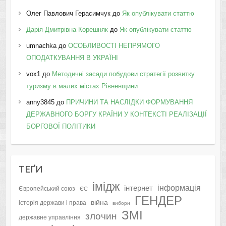
Олег Павлович Герасимчук
до
Як опублікувати статтю
Дарія Дмитрівна Корешняк
до
Як опублікувати статтю
umnachka
до
ОСОБЛИВОСТІ НЕПРЯМОГО
ОПОДАТКУВАННЯ В УКРАЇНІ
vox1
до
Методичні засади побудови стратегії розвитку
туризму в малих містах Рівненщини
anny3845
до
ПРИЧИНИ ТА НАСЛІДКИ ФОРМУВАННЯ
ДЕРЖАВНОГО БОРГУ КРАЇНИ У КОНТЕКСТІ РЕАЛІЗАЦІЇ
БОРГОВОЇ ПОЛІТИКИ
ТЕҐИ
імідж
інформація
інтернет
Європейський союз
ЄС
ГЕНДЕР
війна
історія держави і права
вибори
ЗМІ
злочин
державне управління