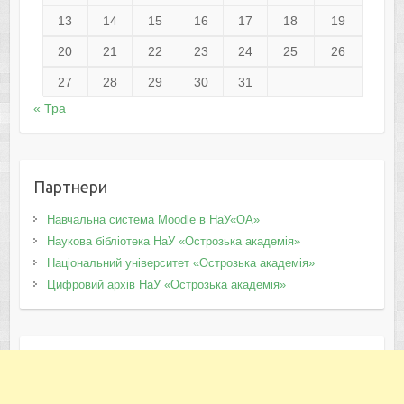
13
14
15
16
17
18
19
20
21
22
23
24
25
26
27
28
29
30
31
« Тра
Партнери
Навчальна система Moodle в НаУ«ОА»
Наукова бібліотека НаУ «Острозька академія»
Національний університет «Острозька академія»
Цифровий архів НаУ «Острозька академія»