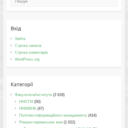
Вхід
Увійти
Стрічка записів
Стрічка коментарів
WordPress.org
Категорії
Факультети/інститути
(2 618)
ННІСГМ
(50)
ННІМВНБ
(47)
Політико-інформаційного менеджменту
(414)
Романо-германських мов
(1 022)