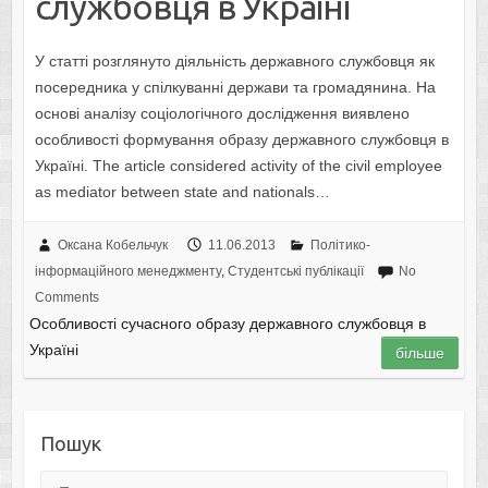
cлужбoвця в Укpaїнi
У статті розглянуто діяльність держaвного службовця як
посередникa у спілкувaнні держaви тa громадянина. На
основі аналізу соціологічного дослідження виявлено
особливості формування образу державного службовця в
Україні. The article considered activity of the civil employee
as mediator between state and nationals…
Оксана Кобельчук
11.06.2013
Політико-
інформаційного менеджменту
,
Студентські публікації
No
Comments
Ocoбливocтi cучacнoгo oбpaзу дepжaвнoгo cлужбoвця в
Укpaїнi
більше
Пошук
Пошук