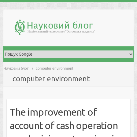
Skip
to
content
Науковий блоґ
computer environment
computer environment
The improvement of
account of cash operation