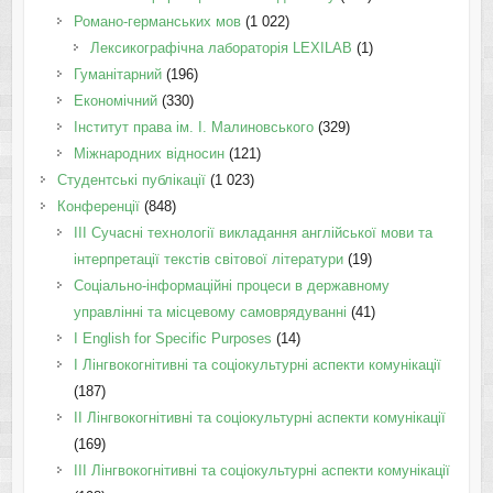
Романо-германських мов
(1 022)
Лексикографічна лабораторія LEXILAB
(1)
Гуманітарний
(196)
Економічний
(330)
Інститут права ім. І. Малиновського
(329)
Міжнародних відносин
(121)
Студентські публікації
(1 023)
Конференції
(848)
III Сучасні технології викладання англійської мови та
інтерпретації текстів світової літератури
(19)
Соціально-інформаційні процеси в державному
управлінні та місцевому самоврядуванні
(41)
І English for Specific Purposes
(14)
I Лінгвокогнітивні та соціокультурні аспекти комунікації
(187)
IІ Лінгвокогнітивні та соціокультурні аспекти комунікації
(169)
IІI Лінгвокогнітивні та соціокультурні аспекти комунікації