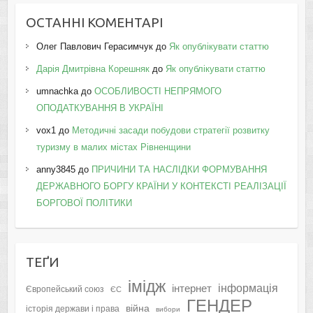
ОСТАННІ КОМЕНТАРІ
Олег Павлович Герасимчук
до
Як опублікувати статтю
Дарія Дмитрівна Корешняк
до
Як опублікувати статтю
umnachka
до
ОСОБЛИВОСТІ НЕПРЯМОГО
ОПОДАТКУВАННЯ В УКРАЇНІ
vox1
до
Методичні засади побудови стратегії розвитку
туризму в малих містах Рівненщини
anny3845
до
ПРИЧИНИ ТА НАСЛІДКИ ФОРМУВАННЯ
ДЕРЖАВНОГО БОРГУ КРАЇНИ У КОНТЕКСТІ РЕАЛІЗАЦІЇ
БОРГОВОЇ ПОЛІТИКИ
ТЕҐИ
імідж
інформація
інтернет
Європейський союз
ЄС
ГЕНДЕР
війна
історія держави і права
вибори