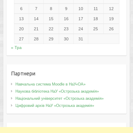
6
7
8
9
10
11
12
13
14
15
16
17
18
19
20
21
22
23
24
25
26
27
28
29
30
31
« Тра
Партнери
Навчальна система Moodle в НаУ«ОА»
Наукова бібліотека НаУ «Острозька академія»
Національний університет «Острозька академія»
Цифровий архів НаУ «Острозька академія»