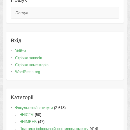
Пошук
Вхід
Увійти
Стрічка записів
Стрічка коментарів
WordPress.org
Категорії
Факультети/інститути
(2 618)
ННІСГМ
(50)
ННІМВНБ
(47)
Політико-інформаційного менеджменту
(414)