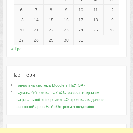
6
7
8
9
10
11
12
13
14
15
16
17
18
19
20
21
22
23
24
25
26
27
28
29
30
31
« Тра
Партнери
Навчальна система Moodle в НаУ«ОА»
Наукова бібліотека НаУ «Острозька академія»
Національний університет «Острозька академія»
Цифровий архів НаУ «Острозька академія»