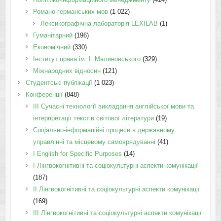
Романо-германських мов
(1 022)
Лексикографічна лабораторія LEXILAB
(1)
Гуманітарний
(196)
Економічний
(330)
Інститут права ім. І. Малиновського
(329)
Міжнародних відносин
(121)
Студентські публікації
(1 023)
Конференції
(848)
III Сучасні технології викладання англійської мови та
інтерпретації текстів світової літератури
(19)
Соціально-інформаційні процеси в державному
управлінні та місцевому самоврядуванні
(41)
І English for Specific Purposes
(14)
I Лінгвокогнітивні та соціокультурні аспекти комунікації
(187)
IІ Лінгвокогнітивні та соціокультурні аспекти комунікації
(169)
IІI Лінгвокогнітивні та соціокультурні аспекти комунікації