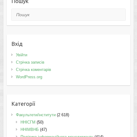
Пошук
Пошук
Вхід
Увійти
Стрічка записів
Стрічка коментарів
WordPress.org
Категорії
Факультети/інститути
(2 618)
ННІСГМ
(50)
ННІМВНБ
(47)
Політико-інформаційного менеджменту
(414)