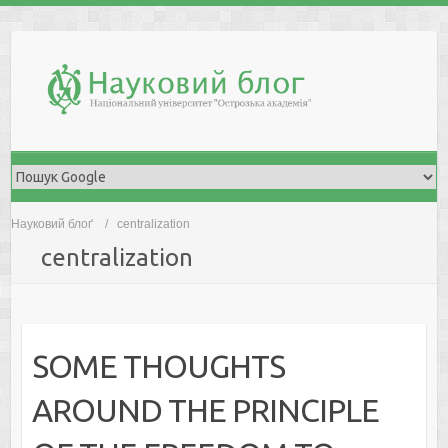
Skip
to
content
Науковий блоґ
centralization
centralization
SOME THOUGHTS
AROUND THE PRINCIPLE