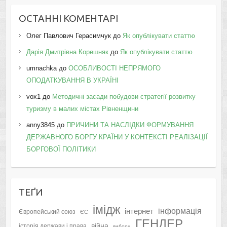
ОСТАННІ КОМЕНТАРІ
Олег Павлович Герасимчук
до
Як опублікувати статтю
Дарія Дмитрівна Корешняк
до
Як опублікувати статтю
umnachka
до
ОСОБЛИВОСТІ НЕПРЯМОГО
ОПОДАТКУВАННЯ В УКРАЇНІ
vox1
до
Методичні засади побудови стратегії розвитку
туризму в малих містах Рівненщини
anny3845
до
ПРИЧИНИ ТА НАСЛІДКИ ФОРМУВАННЯ
ДЕРЖАВНОГО БОРГУ КРАЇНИ У КОНТЕКСТІ РЕАЛІЗАЦІЇ
БОРГОВОЇ ПОЛІТИКИ
ТЕҐИ
імідж
інформація
інтернет
Європейський союз
ЄС
ГЕНДЕР
війна
історія держави і права
вибори