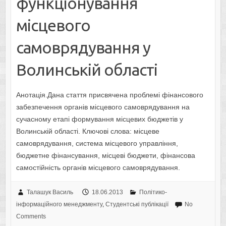
функціонування
місцевого
самоврядування у
Волинській області
Анотація.Дана стаття присвячена проблемі фінансового
забезпечення органів місцевого самоврядування на
сучасному етапі формування місцевих бюджетів у
Волинській області. Ключові слова: місцеве
самоврядування, система місцевого управління,
бюджетне фінансування, місцеві бюджети, фінансова
самостійність органів місцевого самоврядування.
Талашук Василь
18.06.2013
Політико-
інформаційного менеджменту
,
Студентські публікації
No
Comments