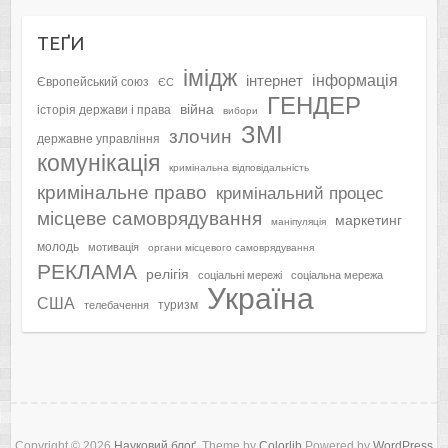
ТЕҐИ
імідж
інформація
інтернет
Європейський союз
ЄС
ГЕНДЕР
війна
історія держави і права
вибори
ЗМІ
злочин
державне управління
комунікація
кримінальна відповідальність
кримінальне право
кримінальний процес
місцеве самоврядування
маркетинг
маніпуляція
молодь
мотивація
органи місцевого самоврядування
РЕКЛАМА
релігія
соціальні мережі
соціальна мережа
Україна
США
туризм
телебачення
Copyright © 2026
Науковий блоґ
. Theme by
Colorlib
Powered by
WordPress