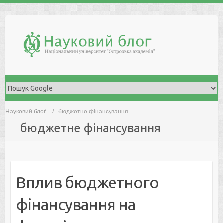
Skip
to
content
Науковий блоґ
бюджетне фінансування
бюджетне фінансування
Вплив бюджетного
фінансування на