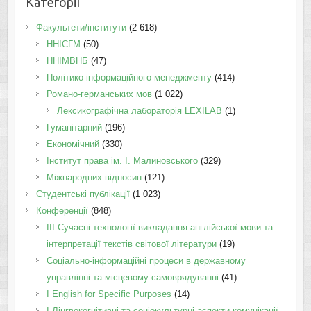
Категорії
Факультети/інститути
(2 618)
ННІСГМ
(50)
ННІМВНБ
(47)
Політико-інформаційного менеджменту
(414)
Романо-германських мов
(1 022)
Лексикографічна лабораторія LEXILAB
(1)
Гуманітарний
(196)
Економічний
(330)
Інститут права ім. І. Малиновського
(329)
Міжнародних відносин
(121)
Студентські публікації
(1 023)
Конференції
(848)
III Сучасні технології викладання англійської мови та
інтерпретації текстів світової літератури
(19)
Соціально-інформаційні процеси в державному
управлінні та місцевому самоврядуванні
(41)
І English for Specific Purposes
(14)
I Лінгвокогнітивні та соціокультурні аспекти комунікації