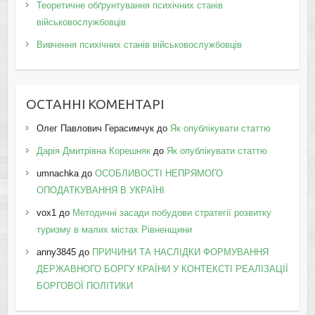
Теоретичне обґрунтування психічних станів
військовослужбовців
Вивчення психічних станів військовослужбовців
ОСТАННІ КОМЕНТАРІ
Олег Павлович Герасимчук
до
Як опублікувати статтю
Дарія Дмитрівна Корешняк
до
Як опублікувати статтю
umnachka
до
ОСОБЛИВОСТІ НЕПРЯМОГО
ОПОДАТКУВАННЯ В УКРАЇНІ
vox1
до
Методичні засади побудови стратегії розвитку
туризму в малих містах Рівненщини
anny3845
до
ПРИЧИНИ ТА НАСЛІДКИ ФОРМУВАННЯ
ДЕРЖАВНОГО БОРГУ КРАЇНИ У КОНТЕКСТІ РЕАЛІЗАЦІЇ
БОРГОВОЇ ПОЛІТИКИ