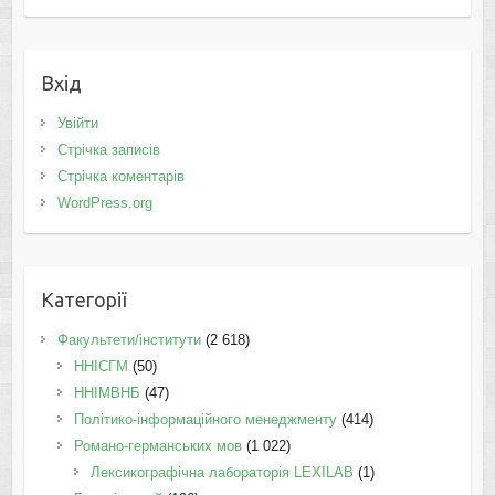
Вхід
Увійти
Стрічка записів
Стрічка коментарів
WordPress.org
Категорії
Факультети/інститути
(2 618)
ННІСГМ
(50)
ННІМВНБ
(47)
Політико-інформаційного менеджменту
(414)
Романо-германських мов
(1 022)
Лексикографічна лабораторія LEXILAB
(1)