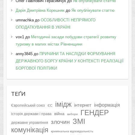
Олег Павлович Герасимчук
до
Як опублікувати статтю
Дарія Дмитрівна Корешняк
до
Як опублікувати статтю
umnachka
до
ОСОБЛИВОСТІ НЕПРЯМОГО
ОПОДАТКУВАННЯ В УКРАЇНІ
vox1
до
Методичні засади побудови стратегії розвитку
туризму в малих містах Рівненщини
anny3845
до
ПРИЧИНИ ТА НАСЛІДКИ ФОРМУВАННЯ
ДЕРЖАВНОГО БОРГУ КРАЇНИ У КОНТЕКСТІ РЕАЛІЗАЦІЇ
БОРГОВОЇ ПОЛІТИКИ
ТЕҐИ
імідж
інформація
інтернет
Європейський союз
ЄС
ГЕНДЕР
війна
історія держави і права
вибори
ЗМІ
злочин
державне управління
комунікація
кримінальна відповідальність