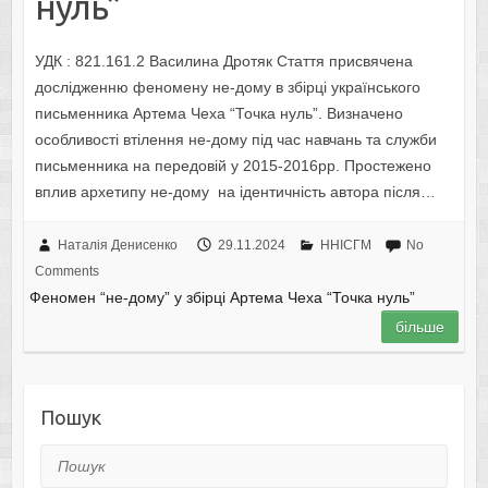
нуль”
УДК : 821.161.2 Василина Дротяк Стаття присвячена
дослідженню феномену не-дому в збірці українського
письменника Артема Чеха “Точка нуль”. Визначено
особливості втілення не-дому під час навчань та служби
письменника на передовій у 2015-2016рр. Простежено
вплив архетипу не-дому на ідентичність автора після…
Наталія Денисенко
29.11.2024
ННІСГМ
No
Comments
Феномен “не-дому” у збірці Артема Чеха “Точка нуль”
більше
Пошук
Пошук