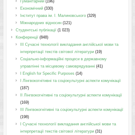
Гуманітарний
(196)
Економічний
(330)
Інститут права ім. І. Малиновського
(329)
Міжнародних відносин
(121)
Студентські публікації
(1 023)
Конференції
(848)
III Сучасні технології викладання англійської мови та
інтерпретації текстів світової літератури
(19)
Соціально-інформаційні процеси в державному
управлінні та місцевому самоврядуванні
(41)
І English for Specific Purposes
(14)
I Лінгвокогнітивні та соціокультурні аспекти комунікації
(187)
IІ Лінгвокогнітивні та соціокультурні аспекти комунікації
(169)
IІI Лінгвокогнітивні та соціокультурні аспекти комунікації
(198)
I Cучасні технології викладання англійської мови та
інтерпретації текстів світової літератури
(31)