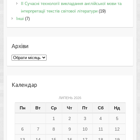
II Cучасні технології викладання англійської мови та
інтерпретації текстів світової літератури
(19)
Інші
(7)
Архіви
Архіви
Календар
ЛИПЕНЬ 2026
Пн
Вт
Ср
Чт
Пт
Сб
Нд
1
2
3
4
5
6
7
8
9
10
11
12
13
14
15
16
17
18
19