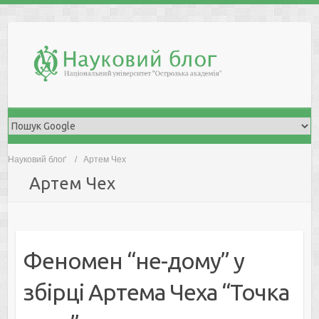
Skip
to
content
Науковий блоґ
Артем Чех
Артем Чех
Феномен “не-дому” у
збірці Артема Чеха “Точка