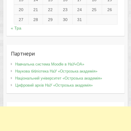
20
21
22
23
24
25
26
27
28
29
30
31
« Тра
Партнери
Навчальна система Moodle в НаУ«ОА»
Наукова бібліотека НаУ «Острозька академія»
Національний університет «Острозька академія»
Цифровий архів НаУ «Острозька академія»