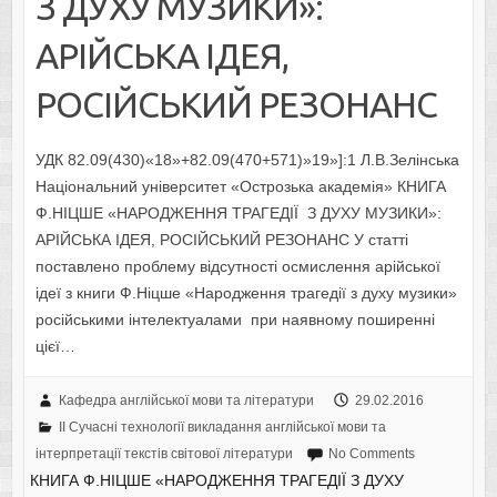
З ДУХУ МУЗИКИ»:
АРІЙСЬКА ІДЕЯ,
РОСІЙСЬКИЙ РЕЗОНАНС
УДК 82.09(430)«18»+82.09(470+571)»19»]:1 Л.В.Зелінська
Національний університет «Острозька академія» КНИГА
Ф.НІЦШЕ «НАРОДЖЕННЯ ТРАГЕДІЇ З ДУХУ МУЗИКИ»:
АРІЙСЬКА ІДЕЯ, РОСІЙСЬКИЙ РЕЗОНАНС У статті
поставлено проблему відсутності осмислення арійської
ідеї з книги Ф.Ніцше «Народження трагедії з духу музики»
російськими інтелектуалами при наявному поширенні
цієї…
Кафедра англійської мови та літератури
29.02.2016
II Cучасні технології викладання англійської мови та
інтерпретації текстів світової літератури
No Comments
КНИГА Ф.НІЦШЕ «НАРОДЖЕННЯ ТРАГЕДІЇ З ДУХУ