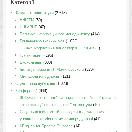
Категорії
Факультети/інститути
(2 618)
ННІСГМ
(50)
ННІМВНБ
(47)
Політико-інформаційного менеджменту
(414)
Романо-германських мов
(1 022)
Лексикографічна лабораторія LEXILAB
(1)
Гуманітарний
(196)
Економічний
(330)
Інститут права ім. І. Малиновського
(329)
Міжнародних відносин
(121)
Студентські публікації
(1 023)
Конференції
(848)
III Сучасні технології викладання англійської мови та
інтерпретації текстів світової літератури
(19)
Соціально-інформаційні процеси в державному
управлінні та місцевому самоврядуванні
(41)
І English for Specific Purposes
(14)