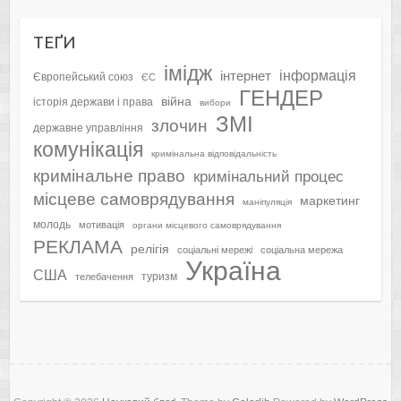
ТЕҐИ
імідж
інформація
інтернет
Європейський союз
ЄС
ГЕНДЕР
війна
історія держави і права
вибори
ЗМІ
злочин
державне управління
комунікація
кримінальна відповідальність
кримінальне право
кримінальний процес
місцеве самоврядування
маркетинг
маніпуляція
молодь
мотивація
органи місцевого самоврядування
РЕКЛАМА
релігія
соціальні мережі
соціальна мережа
Україна
США
туризм
телебачення