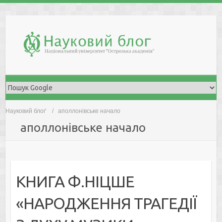
Skip
to
content
Науковий блоґ
аполлонівське начало
аполлонівське начало
КНИГА Ф.НІЦШЕ
«НАРОДЖЕННЯ ТРАГЕДІЇ