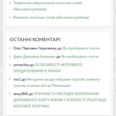
Теоретичне обґрунтування психічних станів
військовослужбовців
Вивчення психічних станів військовослужбовців
ОСТАННІ КОМЕНТАРІ
Олег Павлович Герасимчук
до
Як опублікувати статтю
Дарія Дмитрівна Корешняк
до
Як опублікувати статтю
umnachka
до
ОСОБЛИВОСТІ НЕПРЯМОГО
ОПОДАТКУВАННЯ В УКРАЇНІ
vox1
до
Методичні засади побудови стратегії розвитку
туризму в малих містах Рівненщини
anny3845
до
ПРИЧИНИ ТА НАСЛІДКИ ФОРМУВАННЯ
ДЕРЖАВНОГО БОРГУ КРАЇНИ У КОНТЕКСТІ РЕАЛІЗАЦІЇ
БОРГОВОЇ ПОЛІТИКИ