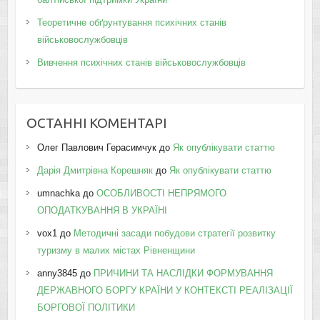
Теоретичне обґрунтування психічних станів
військовослужбовців
Вивчення психічних станів військовослужбовців
ОСТАННІ КОМЕНТАРІ
Олег Павлович Герасимчук
до
Як опублікувати статтю
Дарія Дмитрівна Корешняк
до
Як опублікувати статтю
umnachka
до
ОСОБЛИВОСТІ НЕПРЯМОГО
ОПОДАТКУВАННЯ В УКРАЇНІ
vox1
до
Методичні засади побудови стратегії розвитку
туризму в малих містах Рівненщини
anny3845
до
ПРИЧИНИ ТА НАСЛІДКИ ФОРМУВАННЯ
ДЕРЖАВНОГО БОРГУ КРАЇНИ У КОНТЕКСТІ РЕАЛІЗАЦІЇ
БОРГОВОЇ ПОЛІТИКИ