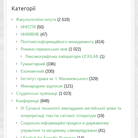
Категорії
Факультети/інститути
(2 618)
ННІСГМ
(50)
ННІМВНБ
(47)
Політико-інформаційного менеджменту
(414)
Романо-германських мов
(1 022)
Лексикографічна лабораторія LEXILAB
(1)
Гуманітарний
(196)
Економічний
(330)
Інститут права ім. І. Малиновського
(329)
Міжнародних відносин
(121)
Студентські публікації
(1 023)
Конференції
(848)
III Сучасні технології викладання англійської мови та
інтерпретації текстів світової літератури
(19)
Соціально-інформаційні процеси в державному
управлінні та місцевому самоврядуванні
(41)
І English for Specific Purposes
(14)