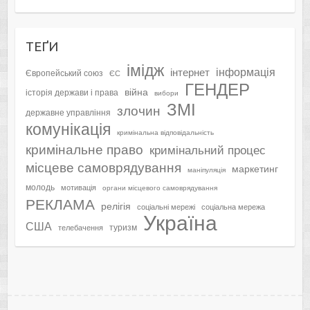
ТЕҐИ
імідж
інформація
інтернет
Європейський союз
ЄС
ГЕНДЕР
війна
історія держави і права
вибори
ЗМІ
злочин
державне управління
комунікація
кримінальна відповідальність
кримінальне право
кримінальний процес
місцеве самоврядування
маркетинг
маніпуляція
молодь
мотивація
органи місцевого самоврядування
РЕКЛАМА
релігія
соціальні мережі
соціальна мережа
Україна
США
туризм
телебачення