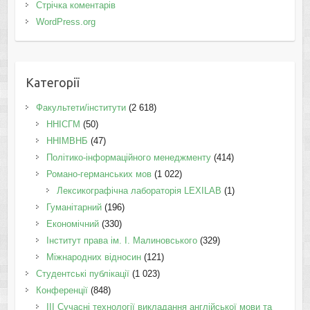
Стрічка коментарів
WordPress.org
Категорії
Факультети/інститути
(2 618)
ННІСГМ
(50)
ННІМВНБ
(47)
Політико-інформаційного менеджменту
(414)
Романо-германських мов
(1 022)
Лексикографічна лабораторія LEXILAB
(1)
Гуманітарний
(196)
Економічний
(330)
Інститут права ім. І. Малиновського
(329)
Міжнародних відносин
(121)
Студентські публікації
(1 023)
Конференції
(848)
III Сучасні технології викладання англійської мови та