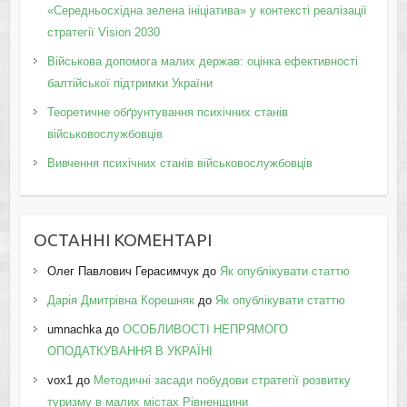
«Середньосхідна зелена ініціатива» у контексті реалізації
стратегії Vision 2030
Військова допомога малих держав: оцінка ефективності
балтійської підтримки України
Теоретичне обґрунтування психічних станів
військовослужбовців
Вивчення психічних станів військовослужбовців
ОСТАННІ КОМЕНТАРІ
Олег Павлович Герасимчук
до
Як опублікувати статтю
Дарія Дмитрівна Корешняк
до
Як опублікувати статтю
umnachka
до
ОСОБЛИВОСТІ НЕПРЯМОГО
ОПОДАТКУВАННЯ В УКРАЇНІ
vox1
до
Методичні засади побудови стратегії розвитку
туризму в малих містах Рівненщини