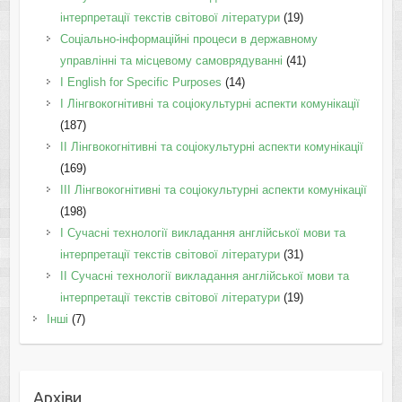
інтерпретації текстів світової літератури
(19)
Соціально-інформаційні процеси в державному
управлінні та місцевому самоврядуванні
(41)
І English for Specific Purposes
(14)
I Лінгвокогнітивні та соціокультурні аспекти комунікації
(187)
IІ Лінгвокогнітивні та соціокультурні аспекти комунікації
(169)
IІI Лінгвокогнітивні та соціокультурні аспекти комунікації
(198)
I Cучасні технології викладання англійської мови та
інтерпретації текстів світової літератури
(31)
II Cучасні технології викладання англійської мови та
інтерпретації текстів світової літератури
(19)
Інші
(7)
Архіви