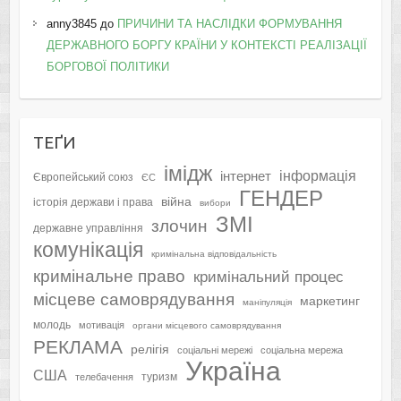
anny3845
до
ПРИЧИНИ ТА НАСЛІДКИ ФОРМУВАННЯ
ДЕРЖАВНОГО БОРГУ КРАЇНИ У КОНТЕКСТІ РЕАЛІЗАЦІЇ
БОРГОВОЇ ПОЛІТИКИ
ТЕҐИ
імідж
інформація
інтернет
Європейський союз
ЄС
ГЕНДЕР
війна
історія держави і права
вибори
ЗМІ
злочин
державне управління
комунікація
кримінальна відповідальність
кримінальне право
кримінальний процес
місцеве самоврядування
маркетинг
маніпуляція
молодь
мотивація
органи місцевого самоврядування
РЕКЛАМА
релігія
соціальні мережі
соціальна мережа
Україна
США
туризм
телебачення