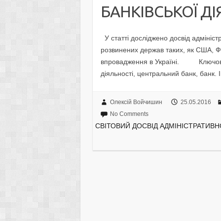
БАНКІВСЬКОЇ Д
У статті досліджено досвід адмініст
розвинених держав таких, як США, Ф
впровадження в Україні. Ключові с
діяльності, центральний банк, банк. 
Олексій Войчишин
25.05.2016
No Comments
СВІТОВИЙ ДОСВІД АДМІНІСТРАТИВН