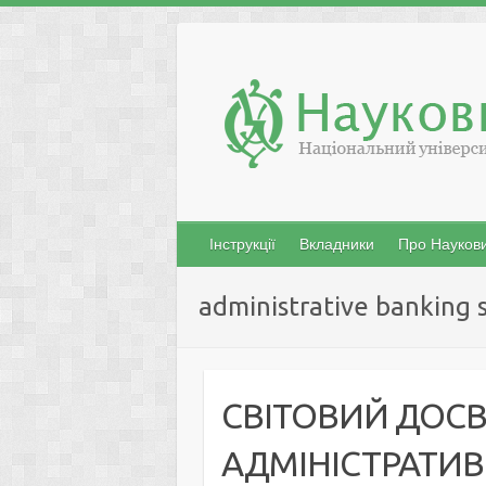
Skip
to
content
Інструкції
Вкладники
Про Наукови
administrative banking 
СВІТОВИЙ ДОСВ
АДМІНІСТРАТИ