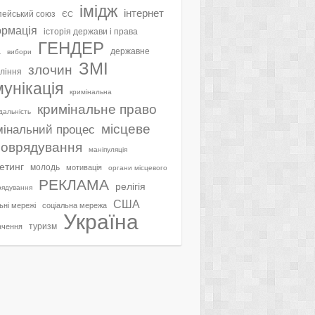
імідж
інтернет
ейський союз
ЄС
ормація
історія держави і права
ГЕНДЕР
а
державне
вибори
ЗМІ
злочин
ління
мунікація
кримінальна
кримінальне право
ідальність
місцеве
мінальний процес
оврядування
маніпуляція
етинг
молодь
мотивація
органи місцевого
РЕКЛАМА
релігія
рядування
США
ьні мережі
соціальна мережа
Україна
туризм
ачення