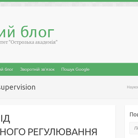
й блог
Зворотній зв’язок
Пошук Google
supervision
Науко
По
ІД
Пош
ВНОГО РЕГУЛЮВАННЯ