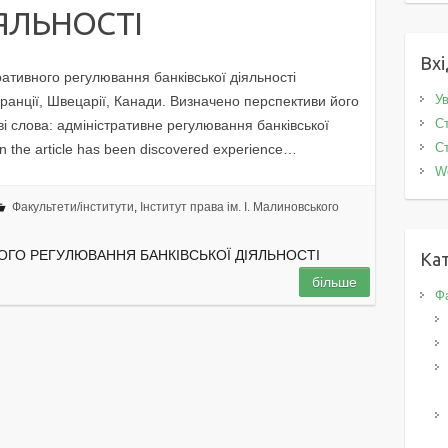
ІЯЛЬНОСТІ
Вхі
ративного регулювання банківської діяльності
Ув
ранції, Швецарії, Канади. Визначено перспективи його
Ст
лова: адміністративне регулювання банківської
Ст
In the article has been discovered experience…
W
Факультети/інститути
,
Інститут права ім. І. Малиновського
ОГО РЕГУЛЮВАННЯ БАНКІВСЬКОЇ ДІЯЛЬНОСТІ
Кат
більше
Фа