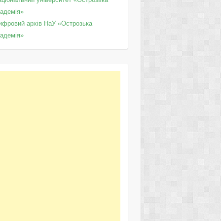
кадемія»
ифровий архів НаУ «Острозька
кадемія»