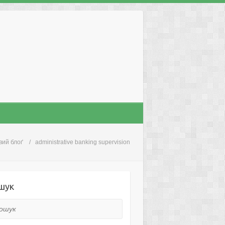
вий блоґ
administrative banking supervision
шук
ук