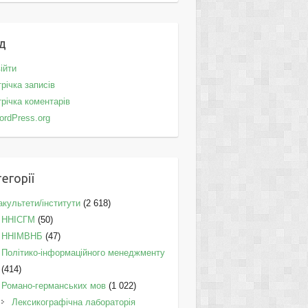
д
ійти
річка записів
річка коментарів
ordPress.org
егорії
культети/інститути
(2 618)
ННІСГМ
(50)
ННІМВНБ
(47)
Політико-інформаційного менеджменту
(414)
Романо-германських мов
(1 022)
Лексикографічна лабораторія