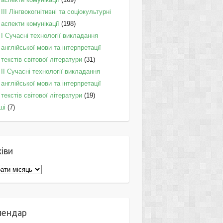
IІI Лінгвокогнітивні та соціокультурні
аспекти комунікації
(198)
I Cучасні технології викладання
англійської мови та інтерпретації
текстів світової літератури
(31)
II Cучасні технології викладання
англійської мови та інтерпретації
текстів світової літератури
(19)
ші
(7)
іви
ви
лендар