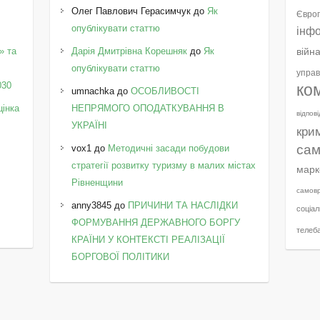
Олег Павлович Герасимчук
до
Як
Європ
опублікувати статтю
інф
» та
Дарія Дмитрівна Корешняк
до
Як
війн
у
опублікувати статтю
управ
030
ко
umnachka
до
ОСОБЛИВОСТІ
цінка
НЕПРЯМОГО ОПОДАТКУВАННЯ В
відпов
УКРАЇНІ
кри
сам
vox1
до
Методичні засади побудови
стратегії розвитку туризму в малих містах
марк
Рівненщини
самов
anny3845
до
ПРИЧИНИ ТА НАСЛІДКИ
соціал
ФОРМУВАННЯ ДЕРЖАВНОГО БОРГУ
телеб
КРАЇНИ У КОНТЕКСТІ РЕАЛІЗАЦІЇ
БОРГОВОЇ ПОЛІТИКИ