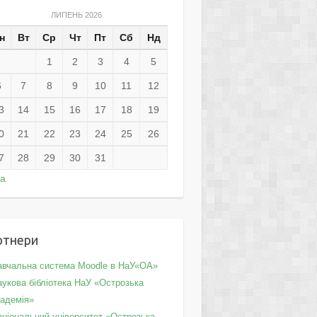
ЛИПЕНЬ 2026
н
Вт
Ср
Чт
Пт
Сб
Нд
1
2
3
4
5
6
7
8
9
10
11
12
3
14
15
16
17
18
19
0
21
22
23
24
25
26
7
28
29
30
31
ра
ртнери
авчальна система Moodle в НаУ«ОА»
укова бібліотека НаУ «Острозька
кадемія»
аціональний університет «Острозька