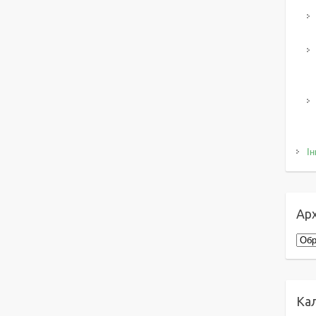
Ін
Арх
Архі
Ка