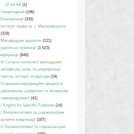
LEXILAB
(1)
Гуманітарний
(196)
Економічний
(330)
Інститут права ім. І. Малиновського
(329)
Міжнародних відносин
(121)
удентські публікації
(1 023)
онференції
(848)
III Сучасні технології викладання
англійської мови та інтерпретації
текстів світової літератури
(19)
Соціально-інформаційні процеси в
державному управлінні та місцевому
самоврядуванні
(41)
І English for Specific Purposes
(14)
I Лінгвокогнітивні та соціокультурні
аспекти комунікації
(187)
IІ Лінгвокогнітивні та соціокультурні
аспекти комунікації
(169)