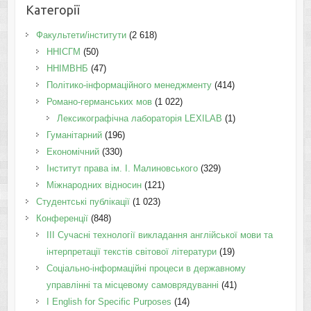
Категорії
Факультети/інститути
(2 618)
ННІСГМ
(50)
ННІМВНБ
(47)
Політико-інформаційного менеджменту
(414)
Романо-германських мов
(1 022)
Лексикографічна лабораторія LEXILAB
(1)
Гуманітарний
(196)
Економічний
(330)
Інститут права ім. І. Малиновського
(329)
Міжнародних відносин
(121)
Студентські публікації
(1 023)
Конференції
(848)
III Сучасні технології викладання англійської мови та
інтерпретації текстів світової літератури
(19)
Соціально-інформаційні процеси в державному
управлінні та місцевому самоврядуванні
(41)
І English for Specific Purposes
(14)