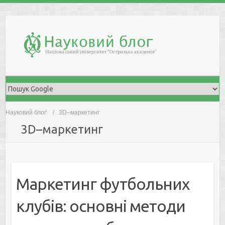
Skip
to
content
Науковий блоґ
3D–маркетинг
3D–маркетинг
Маркетинг футбольних
клубів: основні методи