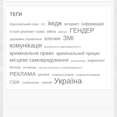
ТЕҐИ
імідж
інформація
інтернет
Європейський союз
ЄС
ГЕНДЕР
війна
історія держави і права
вибори
ЗМІ
злочин
державне управління
комунікація
кримінальна відповідальність
кримінальне право
кримінальний процес
місцеве самоврядування
маркетинг
маніпуляція
молодь
мотивація
органи місцевого самоврядування
РЕКЛАМА
релігія
соціальні мережі
соціальна мережа
Україна
США
туризм
телебачення