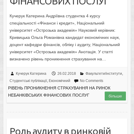
ФІНАНСОВИХ ПОСЛУГ
Кучерук Катерина Андріївна студентка 4 курсу
спеціальності «Фінанси і кредит», Національний
університет «Острозька академія» Науковий керівник:
Кривицька Ольга Романівна кандидат економічних наук,
доцент кафедри фінансів, обліку і аудиту, Національний
університет «Острозька академія» Анотація. У статті
визначено рівень проникнення страхування на…
Кучерук Катерина
26.02.2018
Факультети/інститути
,
Студентські публікації
,
Економічний
No Comments
РІВЕНЬ ПРОНИКНЕННЯ СТРАХУВАННЯ НА РИНОК
НЕБАНКІВСЬКИХ ФІНАНСОВИХ ПОСЛУГ
більше
Роль аудиту в ринковій