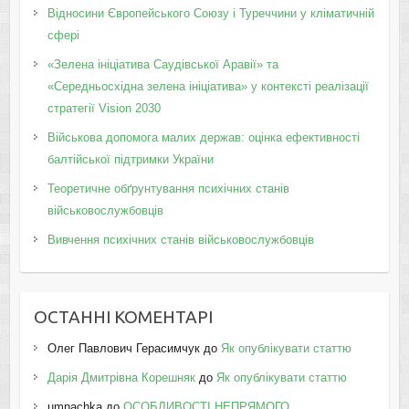
Відносини Європейського Союзу і Туреччини у кліматичній
сфері
«Зелена ініціатива Саудівської Аравії» та
«Середньосхідна зелена ініціатива» у контексті реалізації
стратегії Vision 2030
Військова допомога малих держав: оцінка ефективності
балтійської підтримки України
Теоретичне обґрунтування психічних станів
військовослужбовців
Вивчення психічних станів військовослужбовців
ОСТАННІ КОМЕНТАРІ
Олег Павлович Герасимчук
до
Як опублікувати статтю
Дарія Дмитрівна Корешняк
до
Як опублікувати статтю
umnachka
до
ОСОБЛИВОСТІ НЕПРЯМОГО