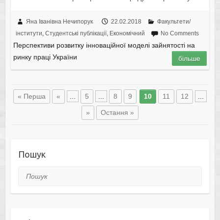
Яна Іванівна Нечипорук
22.02.2018
Факультети/
інститути
,
Студентські публікації
,
Економічний
No Comments
Перспективи розвитку інноваційної моделі зайнятості на
ринку праці України
більше
« Перша
«
...
5
...
8
9
10
11
12
...
»
Остання »
Пошук
Пошук