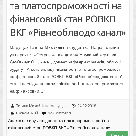
та платоспроможності на
фінансовий стан РОВКП
ВКГ «Рівнеоблводоканал»
Марущак Тетяна Михайлівна студентка, Національний
університет «Острозька академія» Науковий керівник:
Дем’янчук О.І., к.е.н., доцент кафедри фінансів, обліку і
аудиту Аналіз впливу ліквідності та платоспроможності
на фінансовий стан РОВКП ВКГ «Рівнеоблводоканал» У
статті досліджено вплив ліквідності та платоспроможності
на фінансовий…
Тетяна Михайлівна Марущак
24.02.2018
Економічний
No Comments
Аналіз впливу ліквідності та платоспроможності на
фінансовий стан РОВКП ВКГ «Рівнеоблводоканал»
більше