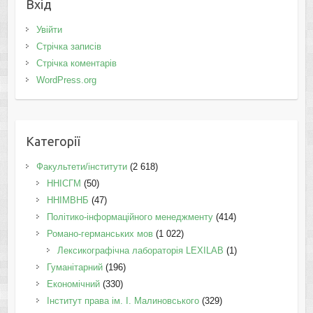
Вхід
Увійти
Стрічка записів
Стрічка коментарів
WordPress.org
Категорії
Факультети/інститути
(2 618)
ННІСГМ
(50)
ННІМВНБ
(47)
Політико-інформаційного менеджменту
(414)
Романо-германських мов
(1 022)
Лексикографічна лабораторія LEXILAB
(1)
Гуманітарний
(196)
Економічний
(330)
Інститут права ім. І. Малиновського
(329)