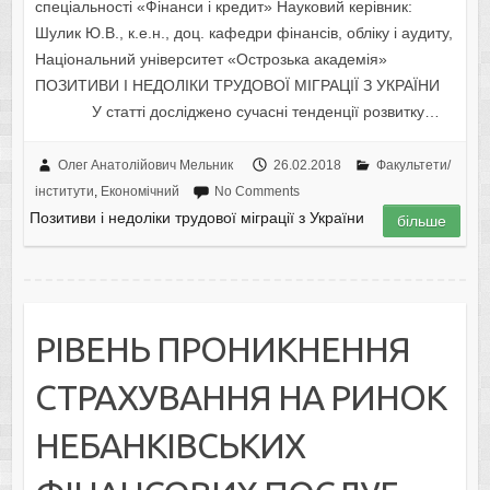
спеціальності «Фінанси і кредит» Науковий керівник:
Шулик Ю.В., к.е.н., доц. кафедри фінансів, обліку і аудиту,
Національний університет «Острозька академія»
ПОЗИТИВИ І НЕДОЛІКИ ТРУДОВОЇ МІГРАЦІЇ З УКРАЇНИ
У статті досліджено сучасні тенденції розвитку…
Олег Анатолійович Мельник
26.02.2018
Факультети/
інститути
,
Економічний
No Comments
Позитиви і недоліки трудової міграції з України
більше
РІВЕНЬ ПРОНИКНЕННЯ
СТРАХУВАННЯ НА РИНОК
НЕБАНКІВСЬКИХ