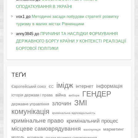
ОПОДАТКУВАННЯ В УКРАЇНІ
vox1
до
Методичні засади побудови стратегії розвитку
туризму в малих містах Рівненщини
anny3845
до
ПРИЧИНИ ТА НАСЛІДКИ ФОРМУВАННЯ
ДЕРЖАВНОГО БОРГУ КРАЇНИ У КОНТЕКСТІ РЕАЛІЗАЦІЇ
БОРГОВОЇ ПОЛІТИКИ
ТЕҐИ
імідж
інформація
інтернет
Європейський союз
ЄС
ГЕНДЕР
війна
історія держави і права
вибори
ЗМІ
злочин
державне управління
комунікація
кримінальна відповідальність
кримінальне право
кримінальний процес
місцеве самоврядування
маркетинг
маніпуляція
молодь
мотивація
органи місцевого самоврядування