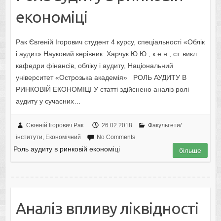
економіці
Рак Євгеній Ігорович студент 4 курсу, спеціальності «Облік
і аудит» Науковий керівник: Харчук Ю.Ю., к.е.н., ст. викл.
кафедри фінансів, обліку і аудиту, Національний
університет «Острозька академія» РОЛЬ АУДИТУ В
РИНКОВІЙ ЕКОНОМІЦІ У статті здійснено аналіз ролі
аудиту у сучасних…
Євгеній Ігорович Рак
26.02.2018
Факультети/
інститути
,
Економічний
No Comments
Роль аудиту в ринковій економіці
більше
Аналіз впливу ліквідності