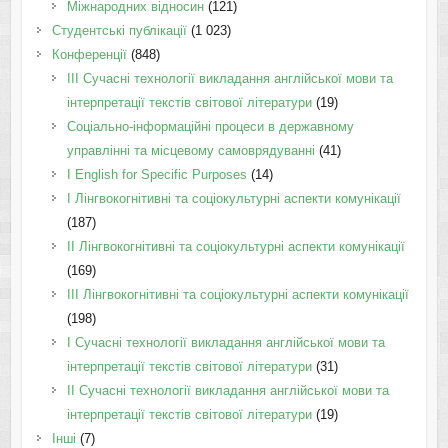
Міжнародних відносин
(121)
Студентські публікації
(1 023)
Конференції
(848)
III Сучасні технології викладання англійської мови та
інтерпретації текстів світової літератури
(19)
Соціально-інформаційні процеси в державному
управлінні та місцевому самоврядуванні
(41)
І English for Specific Purposes
(14)
I Лінгвокогнітивні та соціокультурні аспекти комунікації
(187)
IІ Лінгвокогнітивні та соціокультурні аспекти комунікації
(169)
IІI Лінгвокогнітивні та соціокультурні аспекти комунікації
(198)
I Cучасні технології викладання англійської мови та
інтерпретації текстів світової літератури
(31)
II Cучасні технології викладання англійської мови та
інтерпретації текстів світової літератури
(19)
Інші
(7)